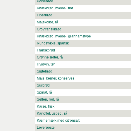
Pølsebrød
Knækbrød, hvede-, fint
Fiberbrød
Majskolbe, rå
Grovfranskbrød
Knækbrød, hvede-, granhamstype
Rundstykke, spansk
Franskbrød
Grønne ærter, rå
Hvidvin, tør
Sigtebrød
Majs, kerner, konserves
Surbrød
Spinat, rå
Selleri, rod, rå
Karse, frisk
Kartoffel, uspec., rå
Kærnemælk med citronsaft
Leverpostej