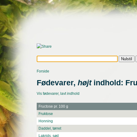
Forside
Fødevarer,
højt
indhold: Fr
Vis fødevarer, lavt indhold
Fructose pr. 100 g
Fruktose
Honning
Daddel, tørret
Lakrids, sød