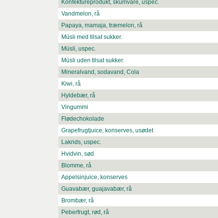
Konfektureprodukt, skumvare, uspec.
Vandmelon, rå
Papaya, mamaja, træmelon, rå
Müsli med tilsat sukker.
Müsli, uspec.
Müsli uden tilsat sukker.
Mineralvand, sodavand, Cola
Kiwi, rå
Hyldebær, rå
Vingummi
Flødechokolade
Grapefrugtjuice, konserves, usødet
Lakrids, uspec.
Hvidvin, sød
Blomme, rå
Appelsinjuice, konserves
Guavabær, guajavabær, rå
Brombær, rå
Peberfrugt, rød, rå