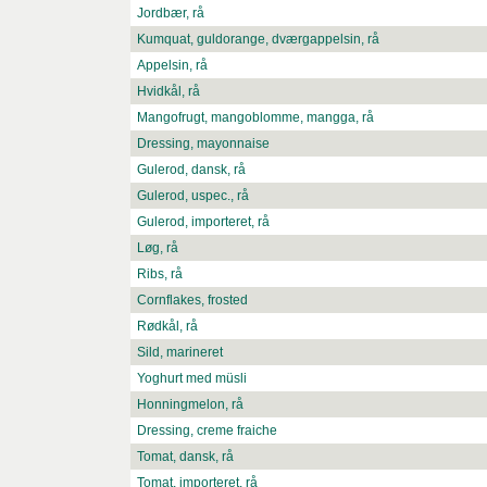
Jordbær, rå
Kumquat, guldorange, dværgappelsin, rå
Appelsin, rå
Hvidkål, rå
Mangofrugt, mangoblomme, mangga, rå
Dressing, mayonnaise
Gulerod, dansk, rå
Gulerod, uspec., rå
Gulerod, importeret, rå
Løg, rå
Ribs, rå
Cornflakes, frosted
Rødkål, rå
Sild, marineret
Yoghurt med müsli
Honningmelon, rå
Dressing, creme fraiche
Tomat, dansk, rå
Tomat, importeret, rå