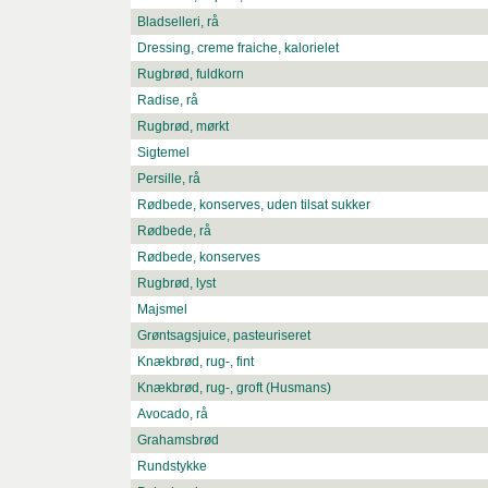
Bladselleri, rå
Dressing, creme fraiche, kalorielet
Rugbrød, fuldkorn
Radise, rå
Rugbrød, mørkt
Sigtemel
Persille, rå
Rødbede, konserves, uden tilsat sukker
Rødbede, rå
Rødbede, konserves
Rugbrød, lyst
Majsmel
Grøntsagsjuice, pasteuriseret
Knækbrød, rug-, fint
Knækbrød, rug-, groft (Husmans)
Avocado, rå
Grahamsbrød
Rundstykke