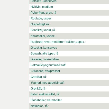
Fersken, konserves
Hvidvin, medium
Peberfrugt, grøn, rå
Roulade, uspec.
Grapefrugt, rå
Fennikel, knold, rå
Karameller, uspec.
Rugbrød, revet, med brunt sukker, uspec.
Græskar, konserves
Squash, alle typer, rå
Dressing, olie-eddike
Letmælksyoghurt med saft
Citronsaft, friskpresset
Græskar, rå
Yoghurt med appelsinsaft
Grønkål, rå
Batat, sød kartoffel, rå
Flødeboller, skumboller
Netmelon, rå