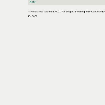
Serin
© Fødevaredatabanken v7.01. Afdeling for Ernæring, Fødevareinstitutt
ID: 0062