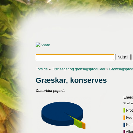
Forside
»
Grønsager og grønsagsprodukter
»
Grøntsagsprod
Græskar, konserves
Cucurbita pepo L.
Energ
% af s
Prote
Fedt,
Kulh
Alko