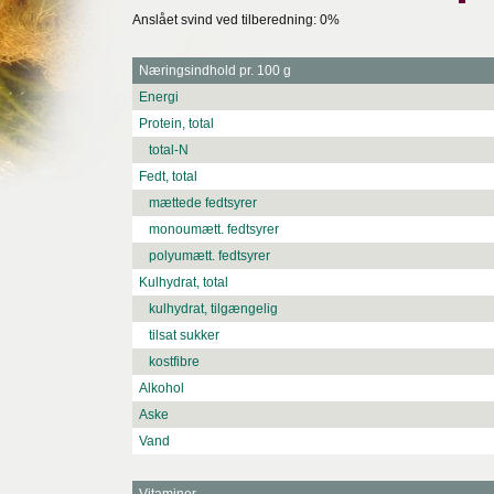
Anslået svind ved tilberedning: 0%
Næringsindhold pr. 100 g
Energi
Protein, total
total-N
Fedt, total
mættede fedtsyrer
monoumætt. fedtsyrer
polyumætt. fedtsyrer
Kulhydrat, total
kulhydrat, tilgængelig
tilsat sukker
kostfibre
Alkohol
Aske
Vand