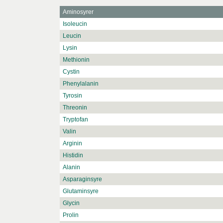
Aminosyrer
Isoleucin
Leucin
Lysin
Methionin
Cystin
Phenylalanin
Tyrosin
Threonin
Tryptofan
Valin
Arginin
Histidin
Alanin
Asparaginsyre
Glutaminsyre
Glycin
Prolin