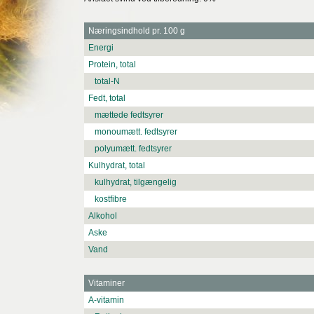
Næringsindhold pr. 100 g
Energi
Protein, total
total-N
Fedt, total
mættede fedtsyrer
monoumætt. fedtsyrer
polyumætt. fedtsyrer
Kulhydrat, total
kulhydrat, tilgængelig
kostfibre
Alkohol
Aske
Vand
Vitaminer
A-vitamin