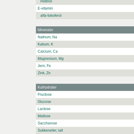
Retinol
E-vitamin
alfa-tokoferol
Mineraler
Natrium, Na
Kalium, K
Calcium, Ca
Magnesium, Mg
Jern, Fe
Zink, Zn
Kulhydrater
Fructose
Glucose
Lactose
Maltose
Saccharose
Sukkerarter, ialt