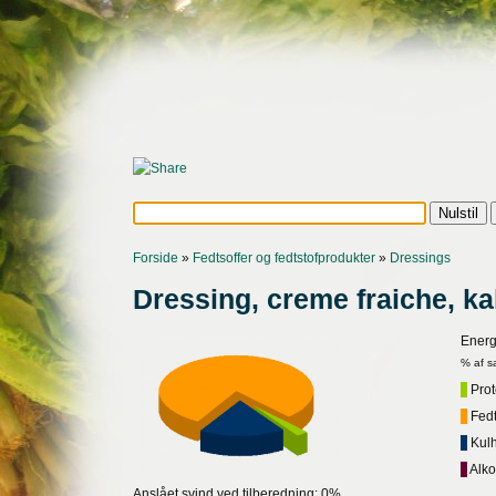
Forside
»
Fedtsoffer og fedtstofprodukter
»
Dressings
Dressing, creme fraiche, kal
Energ
% af s
Prote
Fedt,
Kulh
Alko
Anslået svind ved tilberedning: 0%