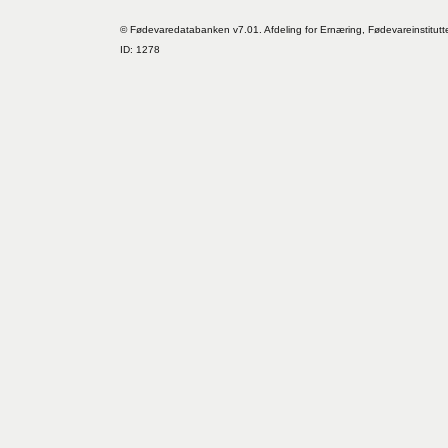
© Fødevaredatabanken v7.01. Afdeling for Ernæring, Fødevareinstitutt
ID: 1278