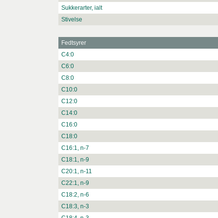
Sukkerarter, ialt
Stivelse
Fedtsyrer
C4:0
C6:0
C8:0
C10:0
C12:0
C14:0
C16:0
C18:0
C16:1, n-7
C18:1, n-9
C20:1, n-11
C22:1, n-9
C18:2, n-6
C18:3, n-3