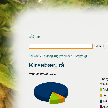
Forside
»
Frugt og frugtprodukter
»
Stenfrugt
Kirsebær, rå
Prunus avium (L.) L.
Energ
% af s
Prote
Fedt,
Kulh
Alko