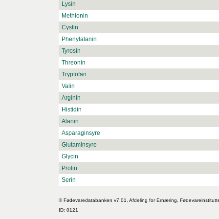
Lysin
Methionin
Cystin
Phenylalanin
Tyrosin
Threonin
Tryptofan
Valin
Arginin
Histidin
Alanin
Asparaginsyre
Glutaminsyre
Glycin
Prolin
Serin
© Fødevaredatabanken v7.01. Afdeling for Ernæring, Fødevareinstitutt
ID: 0121