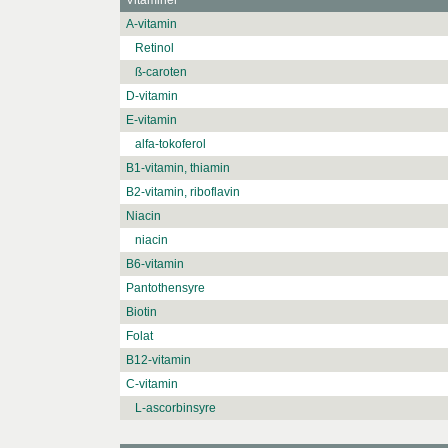
Vitaminer
A-vitamin
Retinol
ß-caroten
D-vitamin
E-vitamin
alfa-tokoferol
B1-vitamin, thiamin
B2-vitamin, riboflavin
Niacin
niacin
B6-vitamin
Pantothensyre
Biotin
Folat
B12-vitamin
C-vitamin
L-ascorbinsyre