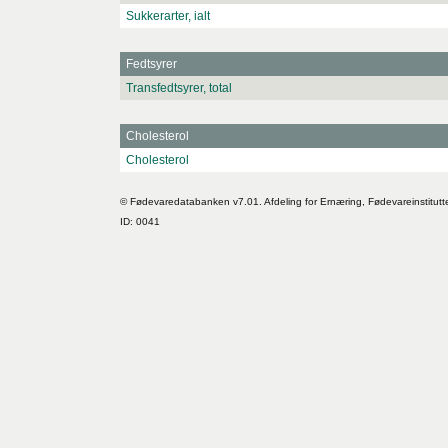
Sukkerarter, ialt
Fedtsyrer
Transfedtsyrer, total
Cholesterol
Cholesterol
© Fødevaredatabanken v7.01. Afdeling for Ernæring, Fødevareinstitutt
ID: 0041