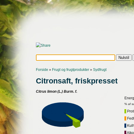
Forside
»
Frugt og frugtprodukter
»
Sydfrugt
Citronsaft, friskpresset
Citrus limon (L.) Burm. f.
Energ
% af s
Prote
Fedt,
Kulh
Alko