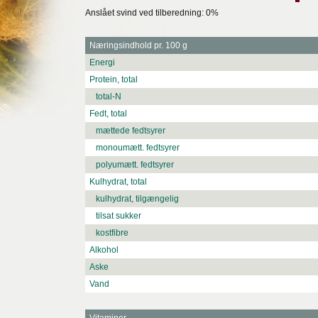
Anslået svind ved tilberedning: 0%
Næringsindhold pr. 100 g
Energi
Protein, total
total-N
Fedt, total
mættede fedtsyrer
monoumætt. fedtsyrer
polyumætt. fedtsyrer
Kulhydrat, total
kulhydrat, tilgængelig
tilsat sukker
kostfibre
Alkohol
Aske
Vand