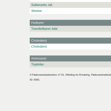
Sukkerarter, ialt
Stivelse
Fedtsyrer
Transfedtsyrer, total
Cholesterol
Cholesterol
Aminosyrer
Tryptofan
© Fødevaredatabanken v7.01. Afdeling for Ernæring, Fødevareinstitutt
ID: 0081