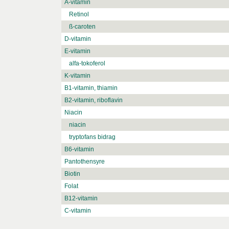
A-vitamin
Retinol
ß-caroten
D-vitamin
E-vitamin
alfa-tokoferol
K-vitamin
B1-vitamin, thiamin
B2-vitamin, riboflavin
Niacin
niacin
tryptofans bidrag
B6-vitamin
Pantothensyre
Biotin
Folat
B12-vitamin
C-vitamin