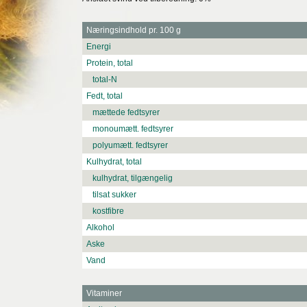
Næringsindhold pr. 100 g
Energi
Protein, total
total-N
Fedt, total
mættede fedtsyrer
monoumætt. fedtsyrer
polyumætt. fedtsyrer
Kulhydrat, total
kulhydrat, tilgængelig
tilsat sukker
kostfibre
Alkohol
Aske
Vand
Vitaminer