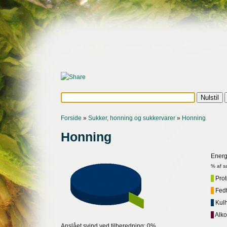
Forside
»
Sukker, honning og sukkervarer
»
Honning
Honning
Energ
% af s
Prote
Fedt,
Kulh
Alko
Anslået svind ved tilberedning: 0%