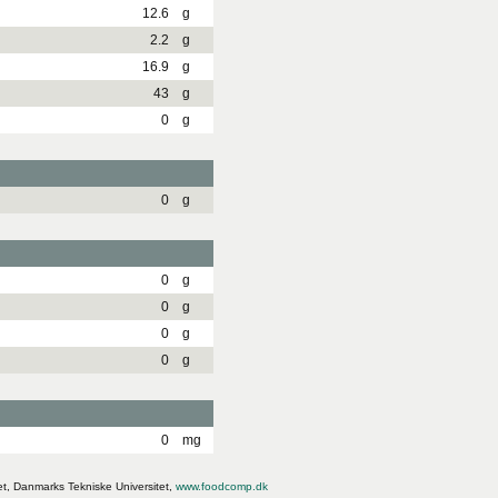
12.6
g
2.2
g
16.9
g
43
g
0
g
0
g
0
g
0
g
0
g
0
g
0
mg
et, Danmarks Tekniske Universitet,
www.foodcomp.dk