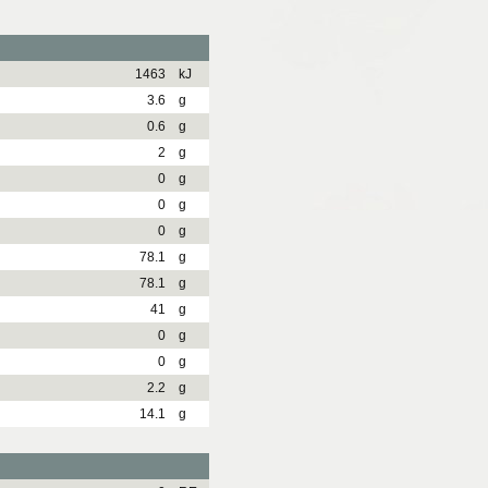
1463
kJ
3.6
g
0.6
g
2
g
0
g
0
g
0
g
78.1
g
78.1
g
41
g
0
g
0
g
2.2
g
14.1
g