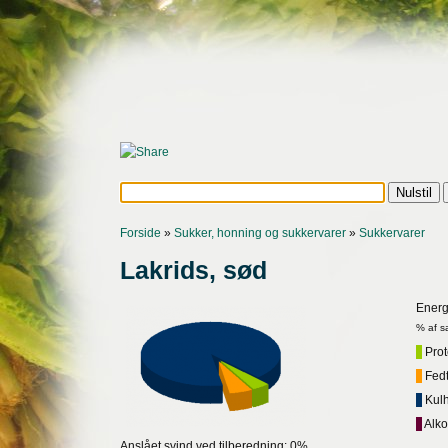
Forside
»
Sukker, honning og sukkervarer
»
Sukkervarer
Lakrids, sød
Energ
% af s
Prote
Fedt,
Kulh
Alko
Anslået svind ved tilberedning: 0%