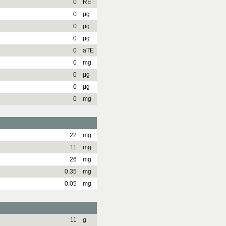
0
RE
0
μg
0
μg
0
μg
0
aTE
0
mg
0
μg
0
μg
0
mg
22
mg
11
mg
26
mg
0.35
mg
0.05
mg
11
g