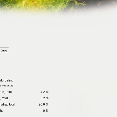
ifordeling
amlet energi
in, total
4.2 %
 total
5.2 %
ydrat, total
90.6 %
hol
0 %