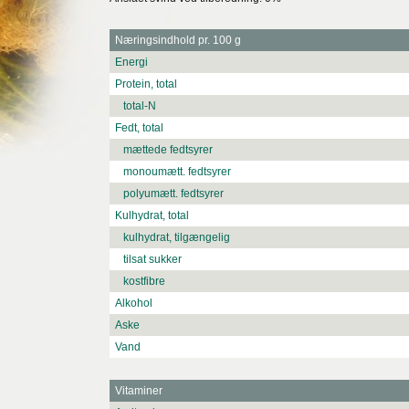
Næringsindhold pr. 100 g
Energi
Protein, total
total-N
Fedt, total
mættede fedtsyrer
monoumætt. fedtsyrer
polyumætt. fedtsyrer
Kulhydrat, total
kulhydrat, tilgængelig
tilsat sukker
kostfibre
Alkohol
Aske
Vand
Vitaminer