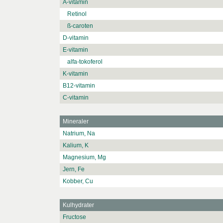
A-vitamin
Retinol
ß-caroten
D-vitamin
E-vitamin
alfa-tokoferol
K-vitamin
B12-vitamin
C-vitamin
Mineraler
Natrium, Na
Kalium, K
Magnesium, Mg
Jern, Fe
Kobber, Cu
Kulhydrater
Fructose