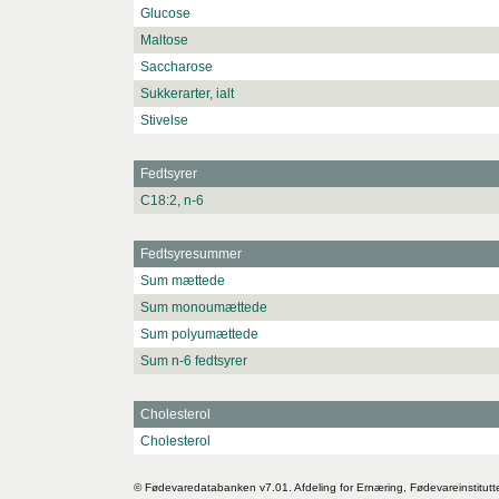
Glucose
Maltose
Saccharose
Sukkerarter, ialt
Stivelse
Fedtsyrer
C18:2, n-6
Fedtsyresummer
Sum mættede
Sum monoumættede
Sum polyumættede
Sum n-6 fedtsyrer
Cholesterol
Cholesterol
© Fødevaredatabanken v7.01. Afdeling for Ernæring, Fødevareinstitutt