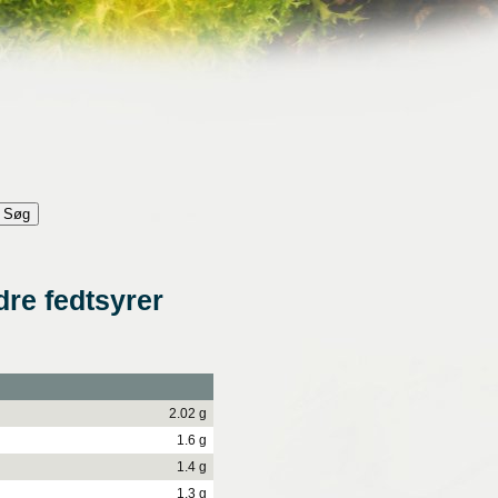
re fedtsyrer
2.02 g
1.6 g
1.4 g
1.3 g