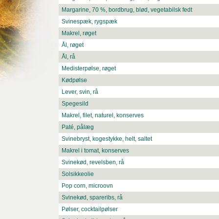
Margarine, 70 %, bordbrug, blød, vegetabilsk fedt
Svinespæk, rygspæk
Makrel, røget
Ål, røget
Ål, rå
Medisterpølse, røget
Kødpølse
Lever, svin, rå
Spegesild
Makrel, filet, naturel, konserves
Paté, pålæg
Svinebryst, kogestykke, helt, saltet
Makrel i tomat, konserves
Svinekød, revelsben, rå
Solsikkeolie
Pop corn, microovn
Svinekød, spareribs, rå
Pølser, cocktailpølser