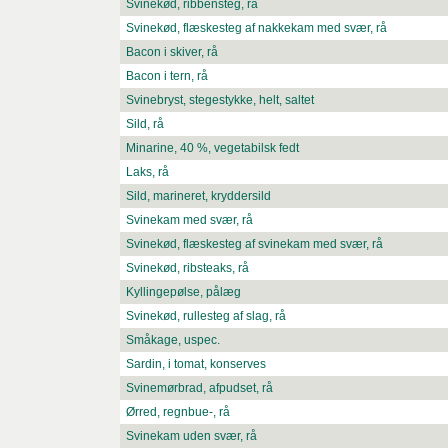
Svinekød, ribbensteg, rå
Svinekød, flæskesteg af nakkekam med svær, rå
Bacon i skiver, rå
Bacon i tern, rå
Svinebryst, stegestykke, helt, saltet
Sild, rå
Minarine, 40 %, vegetabilsk fedt
Laks, rå
Sild, marineret, kryddersild
Svinekam med svær, rå
Svinekød, flæskesteg af svinekam med svær, rå
Svinekød, ribsteaks, rå
Kyllingepølse, pålæg
Svinekød, rullesteg af slag, rå
Småkage, uspec.
Sardin, i tomat, konserves
Svinemørbrad, afpudset, rå
Ørred, regnbue-, rå
Svinekam uden svær, rå