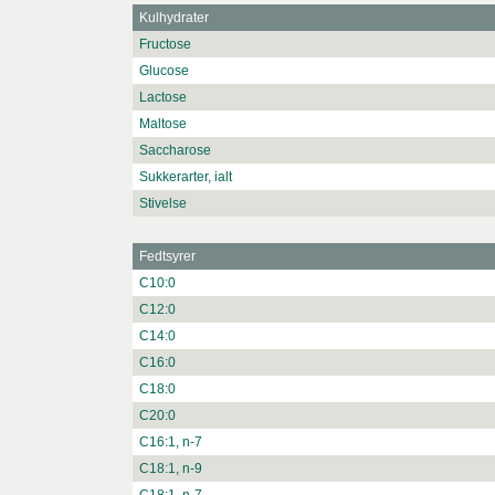
Kulhydrater
Fructose
Glucose
Lactose
Maltose
Saccharose
Sukkerarter, ialt
Stivelse
Fedtsyrer
C10:0
C12:0
C14:0
C16:0
C18:0
C20:0
C16:1, n-7
C18:1, n-9