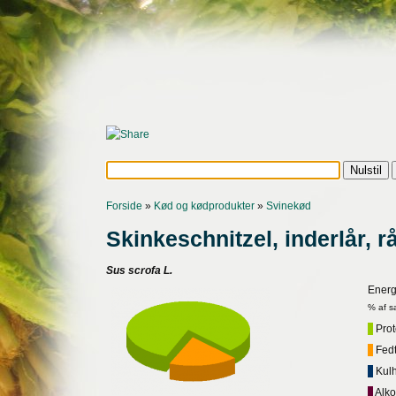
Forside
»
Kød og kødprodukter
»
Svinekød
Skinkeschnitzel, inderlår, r
Sus scrofa L.
Energ
% af s
Prote
Fedt,
Kulh
Alko