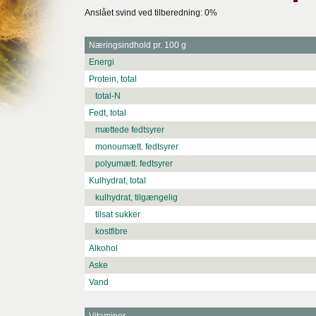
Anslået svind ved tilberedning: 0%
Næringsindhold pr. 100 g
Energi
Protein, total
total-N
Fedt, total
mættede fedtsyrer
monoumætt. fedtsyrer
polyumætt. fedtsyrer
Kulhydrat, total
kulhydrat, tilgængelig
tilsat sukker
kostfibre
Alkohol
Aske
Vand