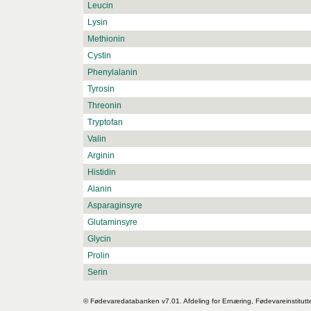
Leucin
Lysin
Methionin
Cystin
Phenylalanin
Tyrosin
Threonin
Tryptofan
Valin
Arginin
Histidin
Alanin
Asparaginsyre
Glutaminsyre
Glycin
Prolin
Serin
© Fødevaredatabanken v7.01. Afdeling for Ernæring, Fødevareinstitutt