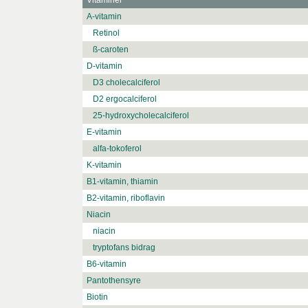
Vitaminer
A-vitamin
Retinol
ß-caroten
D-vitamin
D3 cholecalciferol
D2 ergocalciferol
25-hydroxycholecalciferol
E-vitamin
alfa-tokoferol
K-vitamin
B1-vitamin, thiamin
B2-vitamin, riboflavin
Niacin
niacin
tryptofans bidrag
B6-vitamin
Pantothensyre
Biotin