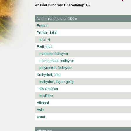
Anslået svind ved tilberedning: 0%
Næringsindhold pr. 100 g
Energi
Protein, total
total-N
Fedt, total
mættede fedtsyrer
monoumætt. fedtsyrer
polyumætt. fedtsyrer
Kulhydrat, total
kulhydrat, tilgængelig
tilsat sukker
kostfibre
Alkohol
Aske
Vand