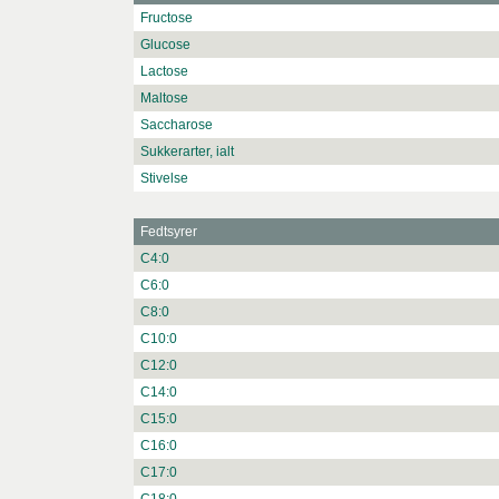
Fructose
Glucose
Lactose
Maltose
Saccharose
Sukkerarter, ialt
Stivelse
Fedtsyrer
C4:0
C6:0
C8:0
C10:0
C12:0
C14:0
C15:0
C16:0
C17:0