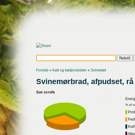
Forside
»
Kød og kødprodukter
»
Svinekød
Svinemørbrad, afpudset, rå
Sus scrofa
Energ
% af s
Prote
Fedt,
Kulh
Alko