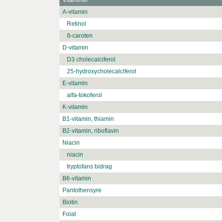
Vitaminer
A-vitamin
Retinol
ß-caroten
D-vitamin
D3 cholecalciferol
25-hydroxycholecalciferol
E-vitamin
alfa-tokoferol
K-vitamin
B1-vitamin, thiamin
B2-vitamin, riboflavin
Niacin
niacin
tryptofans bidrag
B6-vitamin
Pantothensyre
Biotin
Folat