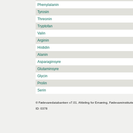
Phenylalanin
Tyrosin
Threonin
Tryptofan
Valin
Arginin
Histidin
Alanin
Asparaginsyre
Glutaminsyre
Glycin
Prolin
Serin
© Fødevaredatabanken v7.01. Afdeling for Ernæring, Fødevareinstitutt
ID: 0378