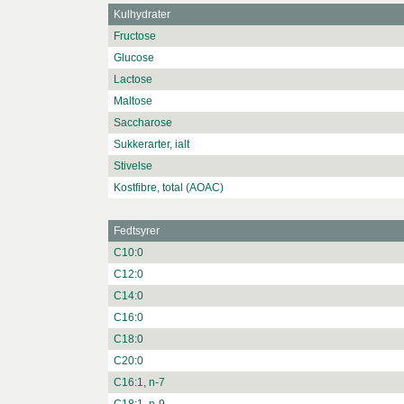
Kulhydrater
Fructose
Glucose
Lactose
Maltose
Saccharose
Sukkerarter, ialt
Stivelse
Kostfibre, total (AOAC)
Fedtsyrer
C10:0
C12:0
C14:0
C16:0
C18:0
C20:0
C16:1, n-7