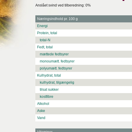
Anslået svind ved tilberedning: 0%
Næringsindhold pr. 100 g
Energi
Protein, total
total-N
Fedt, total
mættede fedtsyrer
monoumætt. fedtsyrer
polyumætt. fedtsyrer
Kulhydrat, total
kulhydrat, tilgængelig
tilsat sukker
kostfibre
Alkohol
Aske
Vand