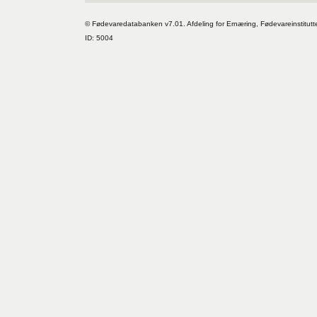
© Fødevaredatabanken v7.01. Afdeling for Ernæring, Fødevareinstitutt
ID: 5004