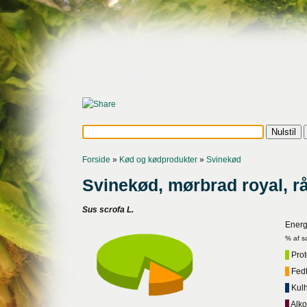
Forside
»
Kød og kødprodukter
»
Svinekød
Svinekød, mørbrad royal, r
Sus scrofa L.
Energ
% af s
Prote
Fedt,
Kulh
Alko