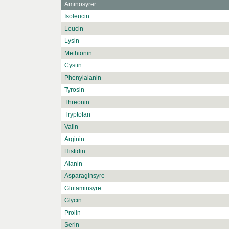
Aminosyrer
Isoleucin
Leucin
Lysin
Methionin
Cystin
Phenylalanin
Tyrosin
Threonin
Tryptofan
Valin
Arginin
Histidin
Alanin
Asparaginsyre
Glutaminsyre
Glycin
Prolin
Serin