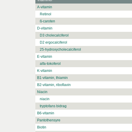
Vitaminer
A-vitamin
Retinol
ß-caroten
D-vitamin
D3 cholecalciferol
D2 ergocalciferol
25-hydroxycholecalciferol
E-vitamin
alfa-tokoferol
K-vitamin
B1-vitamin, thiamin
B2-vitamin, riboflavin
Niacin
niacin
tryptofans bidrag
B6-vitamin
Pantothensyre
Biotin