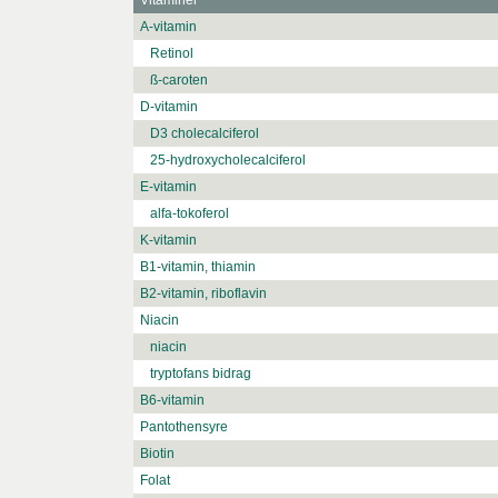
Vitaminer
A-vitamin
Retinol
ß-caroten
D-vitamin
D3 cholecalciferol
25-hydroxycholecalciferol
E-vitamin
alfa-tokoferol
K-vitamin
B1-vitamin, thiamin
B2-vitamin, riboflavin
Niacin
niacin
tryptofans bidrag
B6-vitamin
Pantothensyre
Biotin
Folat