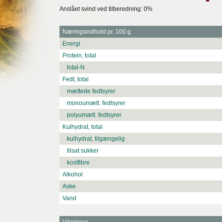
Anslået svind ved tilberedning: 0%
Næringsindhold pr. 100 g
Energi
Protein, total
total-N
Fedt, total
mættede fedtsyrer
monoumætt. fedtsyrer
polyumætt. fedtsyrer
Kulhydrat, total
kulhydrat, tilgængelig
tilsat sukker
kostfibre
Alkohol
Aske
Vand