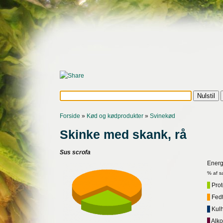
Forside
»
Kød og kødprodukter
»
Svinekød
Skinke med skank, rå
Sus scrofa
Energ
% af s
Prote
Fedt,
Kulh
Alko