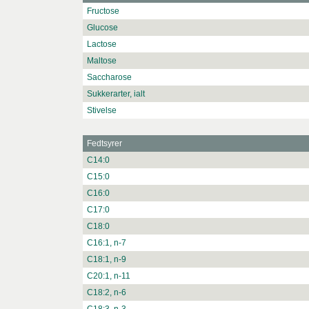
Fructose
Glucose
Lactose
Maltose
Saccharose
Sukkerarter, ialt
Stivelse
Fedtsyrer
C14:0
C15:0
C16:0
C17:0
C18:0
C16:1, n-7
C18:1, n-9
C20:1, n-11
C18:2, n-6