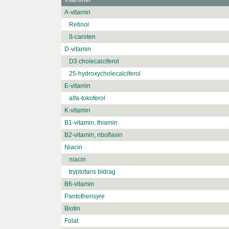
Vitaminer
A-vitamin
Retinol
ß-caroten
D-vitamin
D3 cholecalciferol
25-hydroxycholecalciferol
E-vitamin
alfa-tokoferol
K-vitamin
B1-vitamin, thiamin
B2-vitamin, riboflavin
Niacin
niacin
tryptofans bidrag
B6-vitamin
Pantothensyre
Biotin
Folat