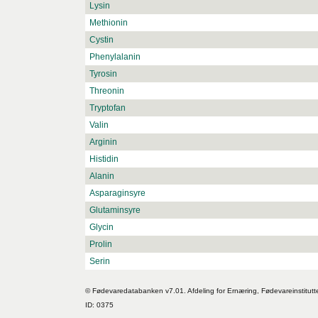
Lysin
Methionin
Cystin
Phenylalanin
Tyrosin
Threonin
Tryptofan
Valin
Arginin
Histidin
Alanin
Asparaginsyre
Glutaminsyre
Glycin
Prolin
Serin
© Fødevaredatabanken v7.01. Afdeling for Ernæring, Fødevareinstitutt
ID: 0375