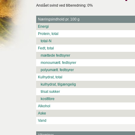
Anslået svind ved tilberedning: 0%
Næringsindhold pr. 100 g
Energi
Protein, total
total-N
Fedt, total
mættede fedtsyrer
monoumætt. fedtsyrer
polyumætt. fedtsyrer
Kulhydrat, total
kulhydrat, tilgængelig
tilsat sukker
kostfibre
Alkohol
Aske
Vand