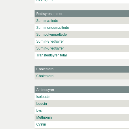
C22:6, n-3
Fedtsyresummer
Sum mættede
Sum monoumættede
Sum polyumættede
Sum n-3 fedtsyrer
Sum n-6 fedtsyrer
Transfedtsyrer, total
Cholesterol
Cholesterol
Aminosyrer
Isoleucin
Leucin
Lysin
Methionin
Cystin