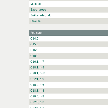
Maltose
Saccharose
Sukkerarter, ialt
Stivelse
Fedtsyrer
C14:0
C15:0
C16:0
C18:0
C16:1, n-7
C18:1, n-9
C20:1, n-11
C22:1, n-9
C18:2, n-6
C18:3, n-3
C20:5, n-3
C22:5, n-3