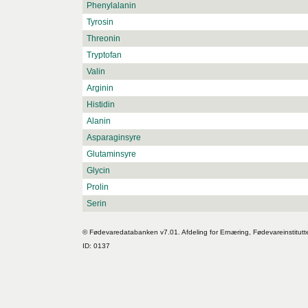
Phenylalanin
Tyrosin
Threonin
Tryptofan
Valin
Arginin
Histidin
Alanin
Asparaginsyre
Glutaminsyre
Glycin
Prolin
Serin
© Fødevaredatabanken v7.01. Afdeling for Ernæring, Fødevareinstitutt
ID: 0137