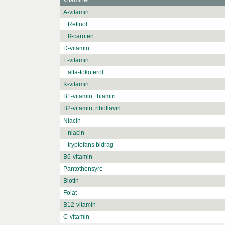
Vitaminer
A-vitamin
Retinol
ß-caroten
D-vitamin
E-vitamin
alfa-tokoferol
K-vitamin
B1-vitamin, thiamin
B2-vitamin, riboflavin
Niacin
niacin
tryptofans bidrag
B6-vitamin
Pantothensyre
Biotin
Folat
B12-vitamin
C-vitamin