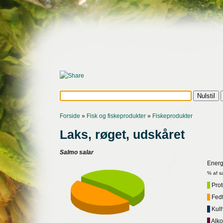
Forside
»
Fisk og fiskeprodukter
»
Fiskeprodukter
Laks, røget, udskåret
Salmo salar
Energ
% af s
Prote
Fedt,
Kulh
Alko