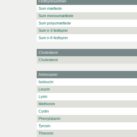
Fedtsyresummer
Sum mættede
Sum monoumættede
Sum polyumættede
Sum n-3 fedtsyrer
Sum n-6 fedtsyrer
Cholesterol
Cholesterol
Aminosyrer
Isoleucin
Leucin
Lysin
Methionin
Cystin
Phenylalanin
Tyrosin
Threonin