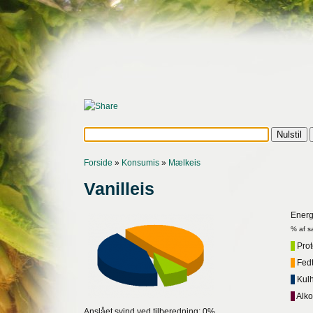
Forside
»
Konsumis
»
Mælkeis
Vanilleis
Energ
% af s
Prote
Fedt,
Kulh
Alko
Anslået svind ved tilberedning: 0%