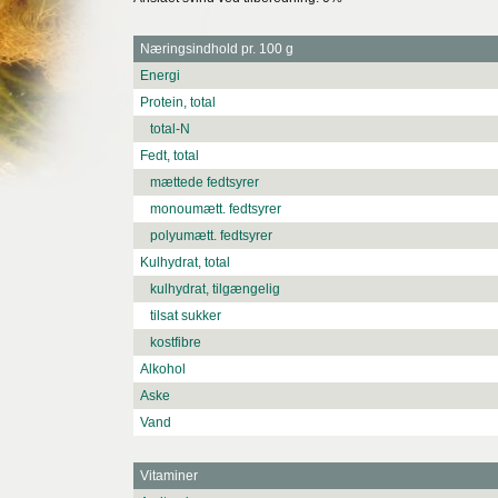
Næringsindhold pr. 100 g
Energi
Protein, total
total-N
Fedt, total
mættede fedtsyrer
monoumætt. fedtsyrer
polyumætt. fedtsyrer
Kulhydrat, total
kulhydrat, tilgængelig
tilsat sukker
kostfibre
Alkohol
Aske
Vand
Vitaminer