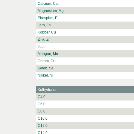
Calcium, Ca
Magnesium, Mg
Phosphor, P
Jern, Fe
Kobber, Cu
Zink, Zn
Jod, I
Mangan, Mn
Chrom, Cr
Selen, Se
Nikkel, Ni
Kulhydrater
C4:0
C6:0
C8:0
C10:0
C12:0
C14:0