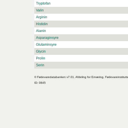
Tryptofan
Valin
Arginin
Histidin
Alanin
Asparaginsyre
Glutaminsyre
Glycin
Prolin
Serin
© Fødevaredatabanken v7.01. Afdeling for Ernæring, Fødevareinstitutt
ID: 0845