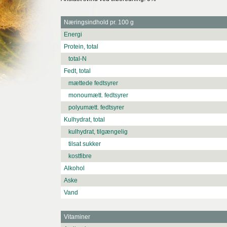
Næringsindhold pr. 100 g
Energi
Protein, total
total-N
Fedt, total
mættede fedtsyrer
monoumætt. fedtsyrer
polyumætt. fedtsyrer
Kulhydrat, total
kulhydrat, tilgængelig
tilsat sukker
kostfibre
Alkohol
Aske
Vand
Vitaminer