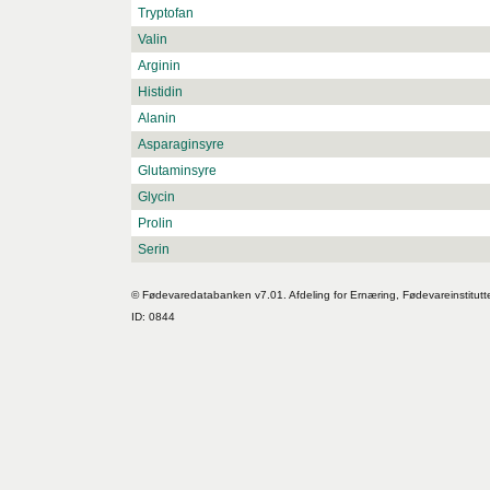
Tryptofan
Valin
Arginin
Histidin
Alanin
Asparaginsyre
Glutaminsyre
Glycin
Prolin
Serin
© Fødevaredatabanken v7.01. Afdeling for Ernæring, Fødevareinstitutt
ID: 0844