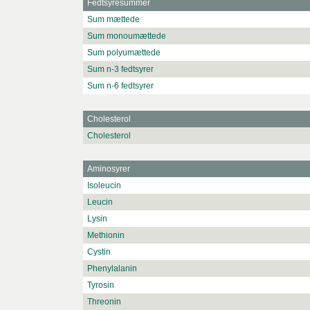
Fedtsyresummer
Sum mættede
Sum monoumættede
Sum polyumættede
Sum n-3 fedtsyrer
Sum n-6 fedtsyrer
Cholesterol
Cholesterol
Aminosyrer
Isoleucin
Leucin
Lysin
Methionin
Cystin
Phenylalanin
Tyrosin
Threonin