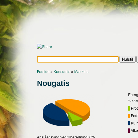
Forside
»
Konsumis
»
Mælkeis
Nougatis
Energ
% af s
Prote
Fedt,
Kulh
Alko
Anslået svind ved tilberedning: 0%