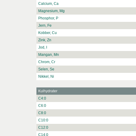
Calcium, Ca
Magnesium, Mg
Phosphor, P
Jern, Fe
Kobber, Cu
Zink, Zn
Jod, I
Mangan, Mn
Chrom, Cr
Selen, Se
Nikkel, Ni
Kulhydrater
C4:0
C6:0
C8:0
C10:0
C12:0
C14:0