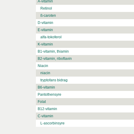
A-vitamin
Retinol
ß-caroten
D-vitamin
E-vitamin
alfa-tokoferol
K-vitamin
B1-vitamin, thiamin
B2-vitamin, riboflavin
Niacin
niacin
tryptofans bidrag
B6-vitamin
Pantothensyre
Folat
B12-vitamin
C-vitamin
L-ascorbinsyre