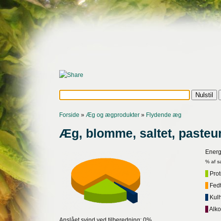
Forside
»
Æg og ægprodukter
»
Flydende æg
Æg, blomme, saltet, pasteur
Energ
% af s
Prote
Fedt,
Kulh
Alko
Anslået svind ved tilberedning: 0%