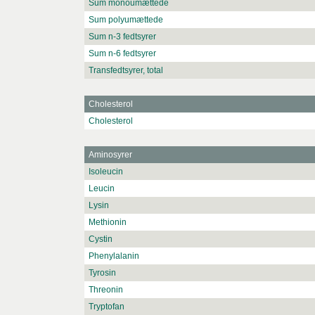
Sum monoumættede
Sum polyumættede
Sum n-3 fedtsyrer
Sum n-6 fedtsyrer
Transfedtsyrer, total
Cholesterol
Cholesterol
Aminosyrer
Isoleucin
Leucin
Lysin
Methionin
Cystin
Phenylalanin
Tyrosin
Threonin
Tryptofan