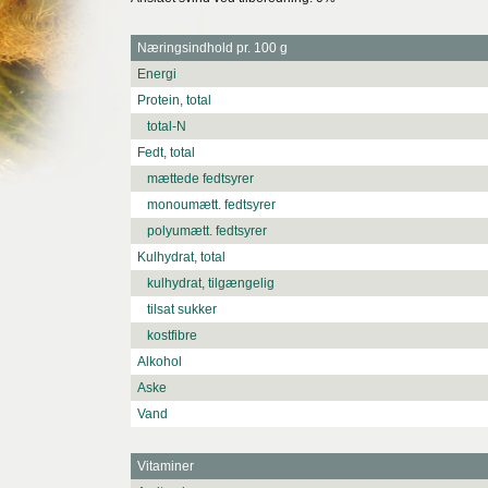
Næringsindhold pr. 100 g
Energi
Protein, total
total-N
Fedt, total
mættede fedtsyrer
monoumætt. fedtsyrer
polyumætt. fedtsyrer
Kulhydrat, total
kulhydrat, tilgængelig
tilsat sukker
kostfibre
Alkohol
Aske
Vand
Vitaminer