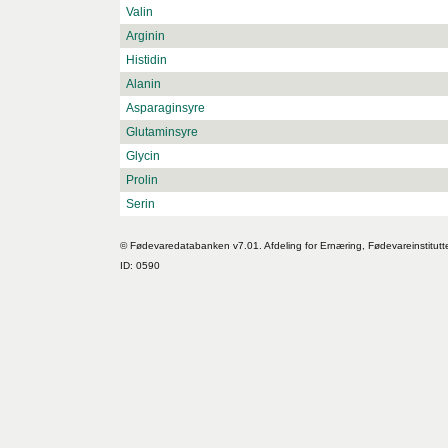
Valin
Arginin
Histidin
Alanin
Asparaginsyre
Glutaminsyre
Glycin
Prolin
Serin
© Fødevaredatabanken v7.01. Afdeling for Ernæring, Fødevareinstitutt
ID: 0590