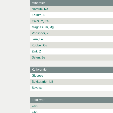
Mineraler
Natrium, Na
Kalium, K
Calcium, Ca
Magnesium, Mg
Phosphor, P
Jern, Fe
Kobber, Cu
Zink, Zn
Selen, Se
Kulhydrater
Glucose
Sukkerarter, ialt
Stivelse
Fedtsyrer
C4:0
C6:0