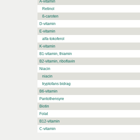
A-vitamin
Retinol
ß-caroten
D-vitamin
E-vitamin
alfa-tokoferol
K-vitamin
B1-vitamin, thiamin
B2-vitamin, riboflavin
Niacin
niacin
tryptofans bidrag
B6-vitamin
Pantothensyre
Biotin
Folat
B12-vitamin
C-vitamin