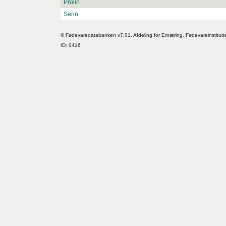
Prolin
Serin
© Fødevaredatabanken v7.01. Afdeling for Ernæring, Fødevareinstitutt
ID: 0416