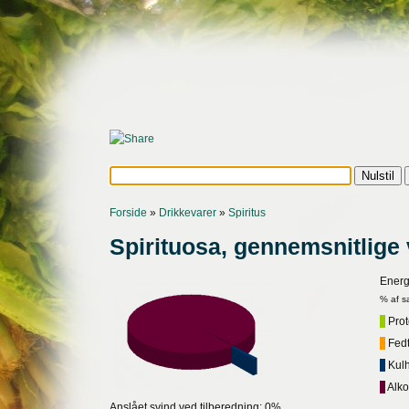
Forside
»
Drikkevarer
»
Spiritus
Spirituosa, gennemsnitlige
Energ
% af s
Prote
Fedt,
Kulh
Alko
Anslået svind ved tilberedning: 0%