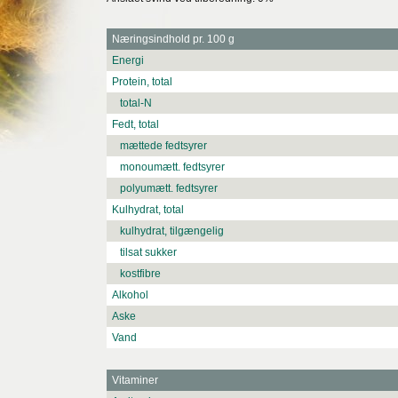
Næringsindhold pr. 100 g
Energi
Protein, total
total-N
Fedt, total
mættede fedtsyrer
monoumætt. fedtsyrer
polyumætt. fedtsyrer
Kulhydrat, total
kulhydrat, tilgængelig
tilsat sukker
kostfibre
Alkohol
Aske
Vand
Vitaminer