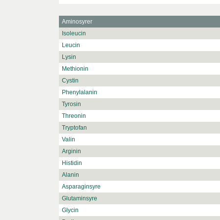
Aminosyrer
Isoleucin
Leucin
Lysin
Methionin
Cystin
Phenylalanin
Tyrosin
Threonin
Tryptofan
Valin
Arginin
Histidin
Alanin
Asparaginsyre
Glutaminsyre
Glycin