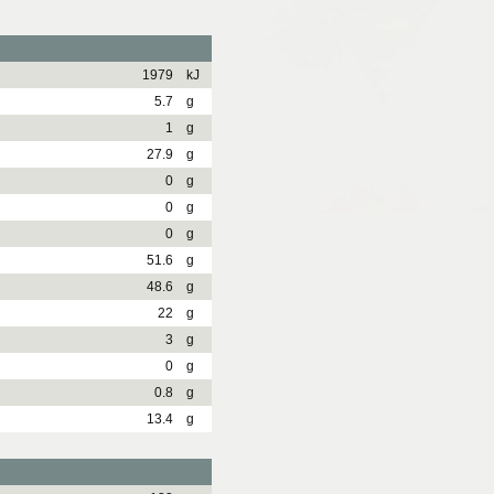
1979
kJ
5.7
g
1
g
27.9
g
0
g
0
g
0
g
51.6
g
48.6
g
22
g
3
g
0
g
0.8
g
13.4
g