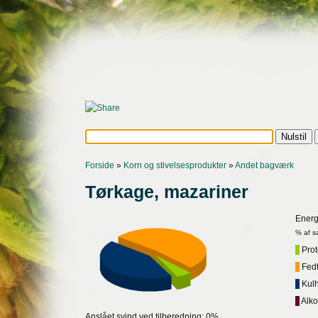
Forside
»
Korn og stivelsesprodukter
»
Andet bagværk
Tørkage, mazariner
Energ
% af s
Prote
Fedt,
Kulh
Alko
Anslået svind ved tilberedning: 0%