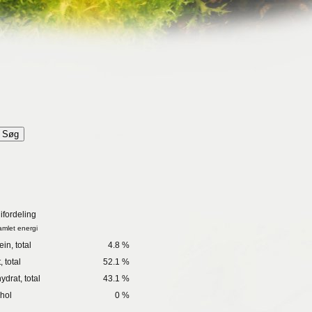
ifordeling
amlet energi
in, total
4.8 %
 total
52.1 %
ydrat, total
43.1 %
hol
0 %