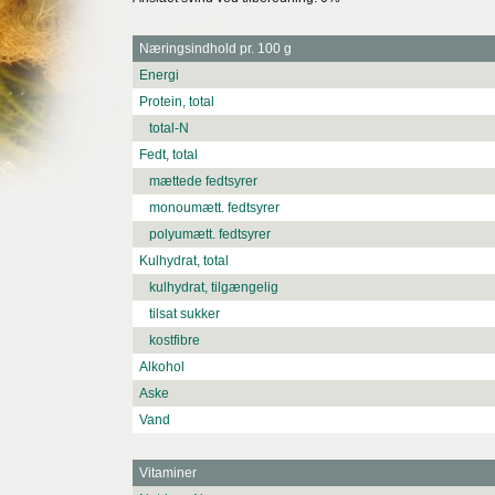
Næringsindhold pr. 100 g
Energi
Protein, total
total-N
Fedt, total
mættede fedtsyrer
monoumætt. fedtsyrer
polyumætt. fedtsyrer
Kulhydrat, total
kulhydrat, tilgængelig
tilsat sukker
kostfibre
Alkohol
Aske
Vand
Vitaminer