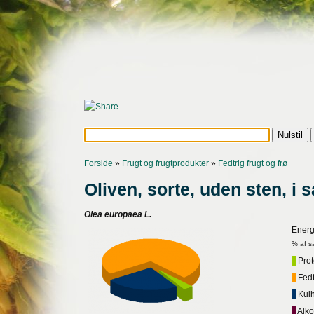
Forside
»
Frugt og frugtprodukter
»
Fedtrig frugt og frø
Oliven, sorte, uden sten, i s
Olea europaea L.
Energ
% af s
Prote
Fedt,
Kulh
Alko