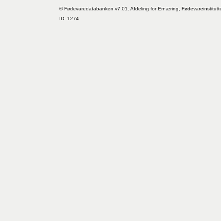
© Fødevaredatabanken v7.01. Afdeling for Ernæring, Fødevareinstitutt
ID: 1274