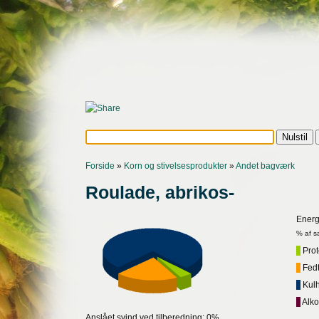
Forside
»
Korn og stivelsesprodukter
»
Andet bagværk
Roulade, abrikos-
Energ
% af s
Prote
Fedt,
Kulh
Alko
Anslået svind ved tilberedning: 0%