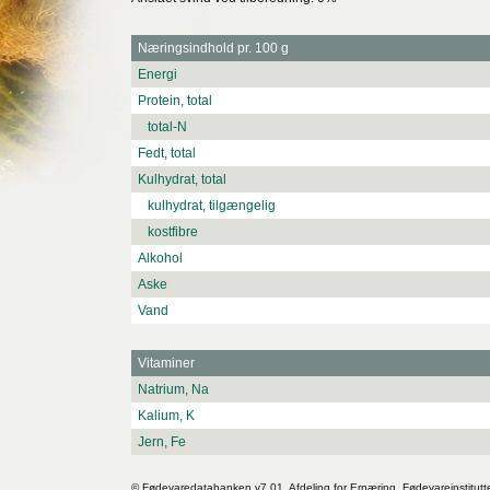
Næringsindhold pr. 100 g
Energi
Protein, total
total-N
Fedt, total
Kulhydrat, total
kulhydrat, tilgængelig
kostfibre
Alkohol
Aske
Vand
Vitaminer
Natrium, Na
Kalium, K
Jern, Fe
© Fødevaredatabanken v7.01. Afdeling for Ernæring, Fødevareinstitutt