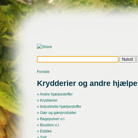
Forside
Krydderier og andre hjælpe
» Andre hjælpestoffer
» Krydderier
» Industrielle hjælpestoffer
» Gær og gærprodukter
» Bagepulver o.l.
» Bouillon o.l.
» Eddike
» Salt